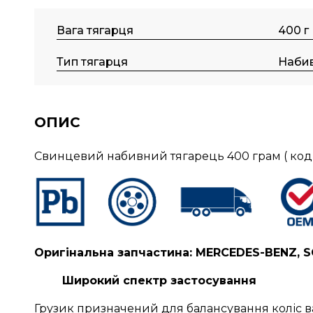
Вага тягарця
400 г
Тип тягарця
Наби
ОПИС
Свинцевий набивний тягарець 400 грам ( ко
Оригінальна запчастина: MERCEDES-BENZ, S
Широкий спектр застосування
Грузик призначений для балансування коліс в