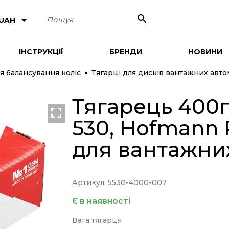
Пошук
 UAH
ІНСТРУКЦІЇ
БРЕНДИ
НОВИНИ
я балансування коліс
Тягарці для дисків вантажних авто
Тягарець 400г
530, Hofmann
для вантажних
Артикул: 5530-4000-007
Є в наявності
Вага тягарця