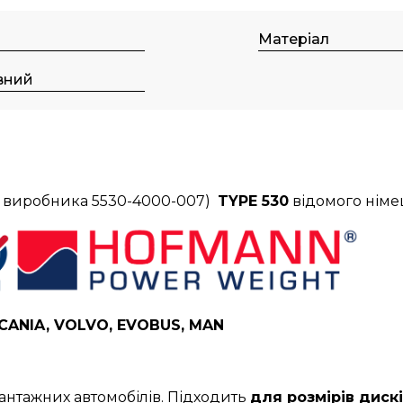
Матеріал
вний
д виробника 5530-4000-007)
TYPE 530
відомого нім
CANIA, VOLVO, EVOBUS, MAN
антажних автомобілів. Підходить
для розмірів дисків