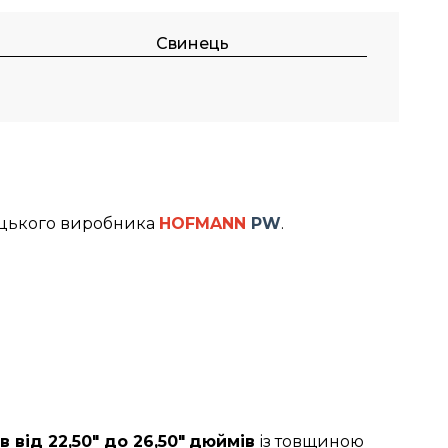
Свинець
ецького виробника
HOFMANN
PW
.
 від 22,50" до 26,50"
дюймів
із товщиною