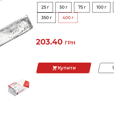
25 г
50 г
75 г
100 г
350 г
400 г
203.40
ГРН
Купити