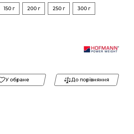
150 г
200 г
250 г
300 г
У обране
До порівняння