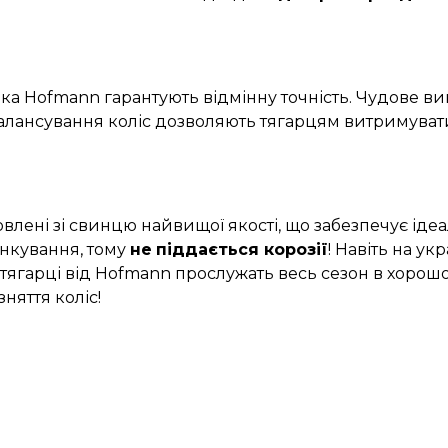
ка Hofmann гарантують відмінну точність. Чудове вик
лансування коліс дозволяють тягарцям витримувати 
овлені зі свинцю найвищої якості, що забезпечує іде
нкування, тому
не
піддається корозії
! Навіть на у
 тягарці від Hofmann прослужать весь сезон в хорошо
няття коліс!