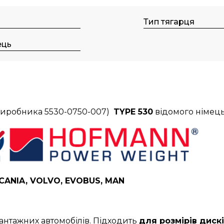
Тип тягарця
ець
 виробника
5530-0750-007
)
TYPE 530
відомого німец
CANIA, VOLVO, EVOBUS, MAN
антажних автомобілів. Підходить
для розмірів дисків