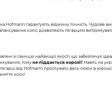
ка Hofmann гарантують відмінну точність. Чудове вик
лансування коліс дозволяють тягарцям витримувати 
овлені зі свинцю найвищої якості, що забезпечує іде
нкування, тому
не
піддається корозії
! Навіть на у
 тягарці від Hofmann прослужать весь сезон в хорошо
няття коліс!