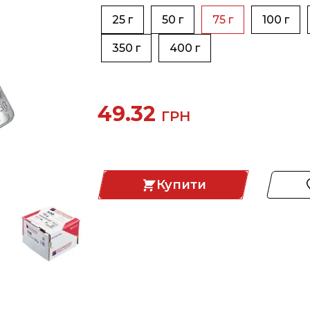
25 г
50 г
75 г
100 г
350 г
400 г
49.32
ГРН
Купити