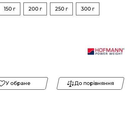
150 г
200 г
250 г
300 г
У обране
До порівняння