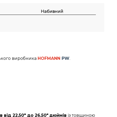
Набивний
ького виробника
HOFMANN
PW
.
 від 22,50" до 26,50"
дюймів
із товщиною