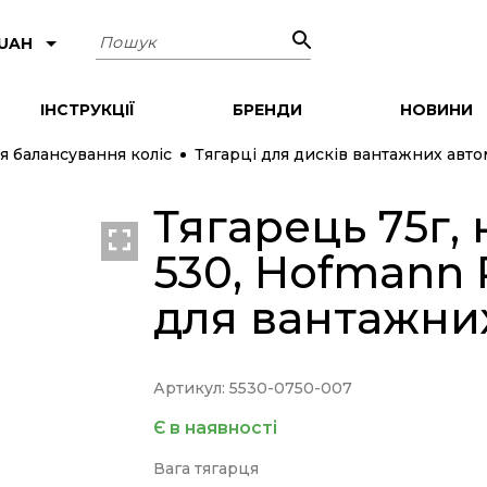
Пошук
 UAH
ІНСТРУКЦІЇ
БРЕНДИ
НОВИНИ
я балансування коліс
Тягарці для дисків вантажних авто
Тягарець 75г,
530, Hofmann
для вантажних
Артикул: 5530-0750-007
Є в наявності
Вага тягарця