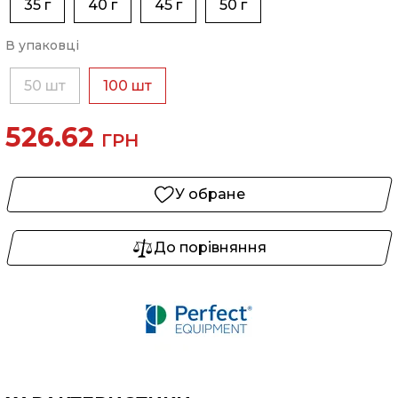
35 г
40 г
45 г
50 г
В упаковці
50 шт
100 шт
526.62
ГРН
У обране
До порівняння