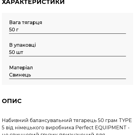
ХАРАКТЕРИСТИКИ
Вага тягарця
50 г
В упаковці
50 шт
Матеріал
Свинець
ОПИС
Набивний балансувальний тягарець 50 грам TYPE
5 від німецького виробника Perfect EQUIPMENT -
це свинцевий грузик призначений для