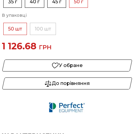
35 г
40 г
45 г
50 г
В упаковці
50 шт
100 шт
1 126.68
ГРН
У обране
До порівняння