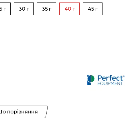
5 г
30 г
35 г
40 г
45 г
До порівняння