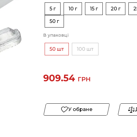
5 г
10 г
15 г
20 г
2
50 г
В упаковці
50 шт
100 шт
909.54
ГРН
У обране