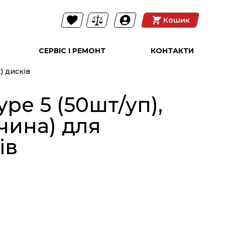
Кошик
СЕРВІС І РЕМОНТ
КОНТАКТИ
) дисків
ype 5 (50шт/уп),
ччина) для
ів