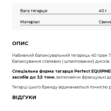
Вага тягарця
40 г
Матеріал
Свин
ОПИС
Набивний балансувальний тягарець 40 грам T
балансування сталевих ( штампованих) дисків.
Спеціальна форма тагарця Perfect EQUIPME
засобів до 3,5 тонн
, включаючи французькі д
Тягарці цього бренду відзначаються точністю 
ВІДГУКИ