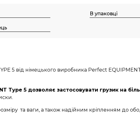
В упаковці
ець
YPE 5 від німецького виробника Perfect EQUIPMEN
NT Typе 5 дозволяє застосовувати грузик на біл
иски.
розміру та ваги, а також надійним кріпленням до обо