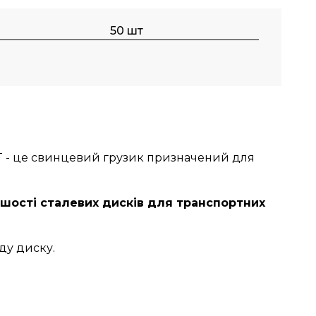
50 шт
T - це свинцевий грузик призначений для
ьшості сталевих дисків для транспортних
ду диску.