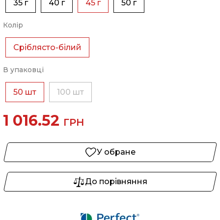
35 г
40 г
45 г
50 г
Колір
Сріблясто-білий
В упаковці
50 шт
100 шт
1 016.52
ГРН
У обране
До порівняння