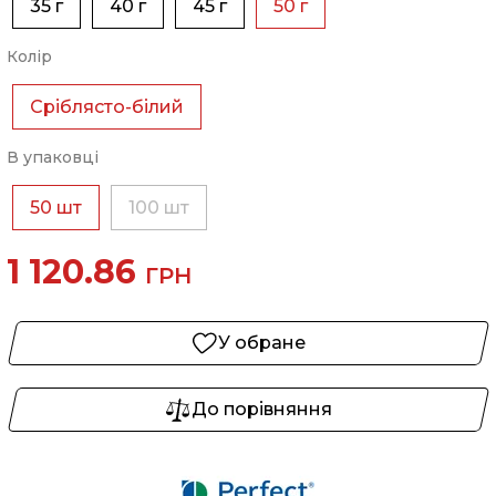
35 г
40 г
45 г
50 г
Колір
Сріблясто-білий
В упаковці
50 шт
100 шт
1 120.86
ГРН
У обране
До порівняння